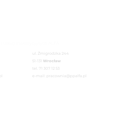
 i Usług Inwestycyjnych ALFA
ul. Źmigrodzka 244
51-131
Wrocław
tel. 71 307 12 53
pl
e-mail: pracownia@ppalfa.pl