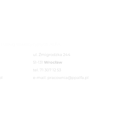
 i Usług Inwestycyjnych ALFA
ul. Źmigrodzka 244
51-131
Wrocław
tel. 71 307 12 53
pl
e-mail: pracownia@ppalfa.pl