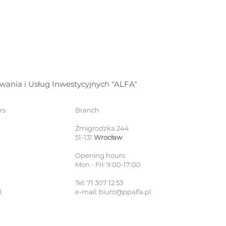
wania i Usług Inwestycyjnych "ALFA"
rs
Branch
Żmigrodzka 244
51-131
Wrocław
Opening hours:
Mon - Fri: 9:00-17:00
Tel: 71 307 12 53
l
e-mail:
biuro@ppalfa.pl