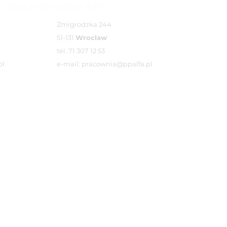
 i Usług Inwestycyjnych ALFA
Żmigrodzka 244
51-131
Wroclaw
tel. 71 307 12 53
pl
e-mail: pracownia@ppalfa.pl